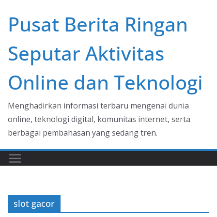
Skip
Pusat Berita Ringan
to
content
Seputar Aktivitas
Online dan Teknologi
Menghadirkan informasi terbaru mengenai dunia
online, teknologi digital, komunitas internet, serta
berbagai pembahasan yang sedang tren.
slot gacor