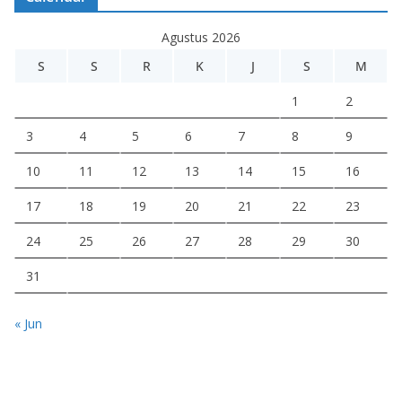
Agustus 2026
S
S
R
K
J
S
M
1
2
3
4
5
6
7
8
9
10
11
12
13
14
15
16
17
18
19
20
21
22
23
24
25
26
27
28
29
30
31
« Jun